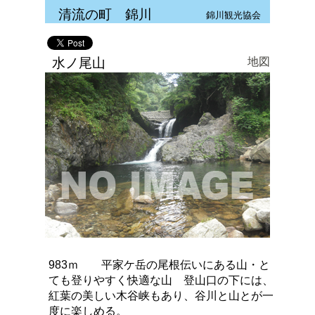
清流の町 錦川
錦川観光協会
水ノ尾山
地図
983ｍ 平家ケ岳の尾根伝いにある山・と
ても登りやすく快適な山 登山口の下には、
紅葉の美しい木谷峡もあり、谷川と山とが一
度に楽しめる。